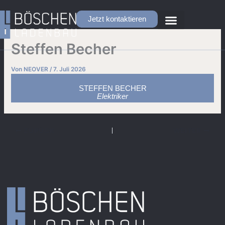
Zum
Inhalt
Jetzt kontaktieren
springen
Steffen Becher
Von
NEOVER
/
7. Juli 2026
STEFFEN BECHER
Elektriker
ZURÜCK
WEITER