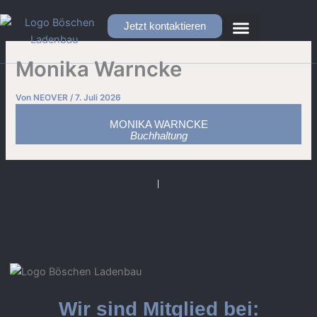
Zum
Inhalt
Jetzt kontaktieren
springen
Monika Warncke
Von
NEOVER
/
7. Juli 2026
MONIKA WARNCKE
Buchhaltung
ZURÜCK
WEITER
Wir sind Mitglied bei: